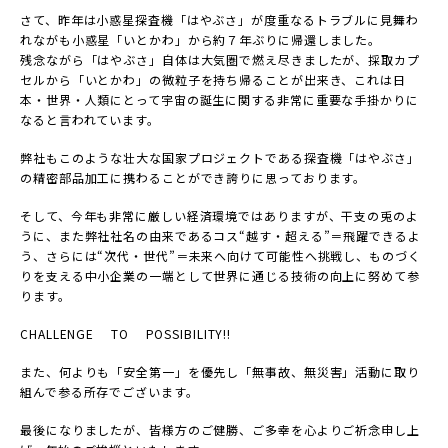
さて、昨年は小惑星探査機「はやぶさ」が度重なるトラブルに見舞わ
れながも小惑星「いとかわ」から約７年ぶりに帰還しました。
残念ながら「はやぶさ」自体は大気圏で燃え尽きましたが、採取カプ
セルから「いとかわ」の微粒子を持ち帰ることが出来き、これは日
本・世界・人類にとって宇宙の誕生に関する非常に重要な手掛かりに
なると言われています。
弊社もこのような壮大な国家プロジェクトである探査機「はやぶさ」
の精密部品加工に携わることができ誇りに思っております。
そして、今年も非常に厳しい経済環境ではありますが、干支の兎のよ
うに、また弊社社名の由来であるコス“越す・超える”＝飛躍できるよ
う、さらには“次代・世代”＝未来へ向けて可能性へ挑戦し、ものづく
りを支える中小企業の一端として世界に通じる技術の向上に努めて参
ります。
CHALLENGE TO POSSIBILITY!!
また、何よりも「安全第一」を優先し「無事故、無災害」活動に取り
組んで参る所存でございます。
最後になりましたが、皆様方のご健勝、ご多幸を心よりご祈念申し上