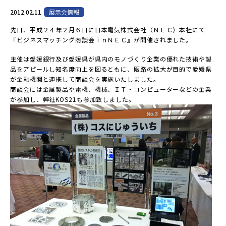
2012.02.11
展示会情報
先日、平成２４年２月６日に日本電気株式会社（ＮＥＣ）本社にて
『ビジネスマッチング商談会ｉｎＮＥＣ』が開催されました。
主催は愛媛銀行及び愛媛県が県内のモノづくり企業の優れた技術や製
品をアピールし知名度向上を図るともに、販路の拡大が目的で愛媛県
が金融機関と連携して商談会を実施いたしました。
商談会には金属製品や電機、機械、ＩＴ・コンピューターなどの企業
が参加し、弊社KOS21も参加致しました。