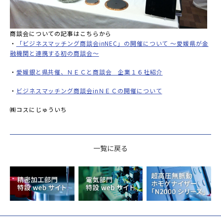
商談会についての記事はこちらから
・
「ビジネスマッチング商談会inNEC」の開催について ～愛媛県が金
融機関と連携する初の商談会～
・
愛媛銀と県共催、ＮＥＣと商談会 企業１６社紹介
・
ビジネスマッチング商談会inＮＥＣの開催について
㈱コスにじゅういち
一覧に戻る