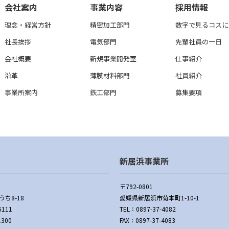
会社案内
事業内容
採用情報
理念・経営方針
精密加工部門
数字で見るコスに
社長挨拶
電気部門
先輩社員の一日
会社概要
新規事業開発室
仕事紹介
沿革
薄膜材料部門
社員紹介
事業所案内
鉄工部門
募集要項
新居浜事業所
〒792-0801
ち8-18
愛媛県新居浜市菊本町1-10-1
5111
TEL：
0897-37-4082
1300
FAX：0897-37-4083