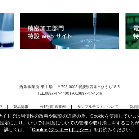
西条事業所 東工場
〒793-0003 愛媛県西条市ひうち18-5
TEL.
0897-47-4400
FAX.
0897-47-4546
P
製品情報
分野別用途事例
サンプルテストについて
新着
サイトでは利便性の改善や閲覧の追跡の為、Cookieを使用していま
設定により、いつでも同意についての管理や取り消しをすること
Copyright(C)20
サイトマップ
詳しくは、「
Cookie (クッキー)ポリシー
」をお読みください。