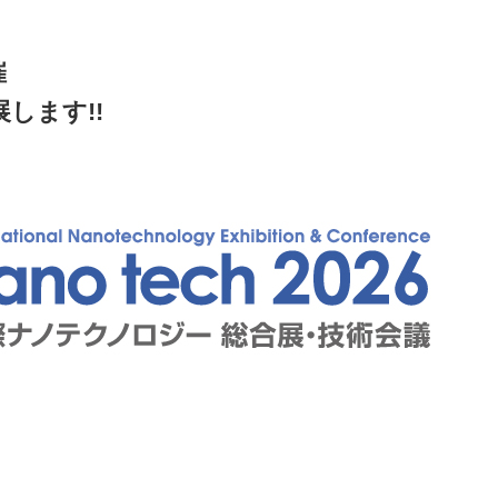
催
出展します!!