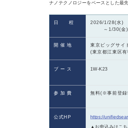
ナノテクノロジーをベースとした最
日 程
2026/1/28(水
～1/30(金) 1
開 催 地
東京ビッグサイ
(東京都江東区有明3
ブ ー ス
1W-K23
参 加 費
無料(※事前登録
公式HP
https://unifiedse
▲お申込みはこち