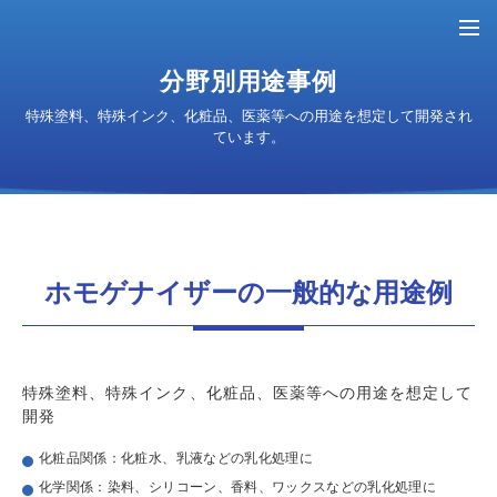
分野別用途事例
サンプルテスト
お問い合わせ
お申込み
特殊塗料、特殊インク、化粧品、医薬等への用途を想定して開発され
ています。
TOP
ホモゲナイザーの一般的な用途例
製品情報
製品情報TOP
分野別用途事例
特殊塗料、特殊インク、化粧品、医薬等への用途を想定して
特徴
開発
分野別用途事例
スペック
サンプルテストについて
化粧品関係：化粧水、乳液などの乳化処理に
用途事例一覧
ラインナップ情報
化学関係：染料、シリコーン、香料、ワックスなどの乳化処理に