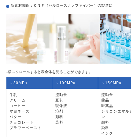
各種お問い合わせ
新素材関係：ＣＮＦ（セルロースナノファイバー）の製造に
導入に関するご相談
新着情報
サンプルテストのお申込み
KOS21ジャーナル
～30MPa
～100MPa
～150MPa
牛乳
流動食
流動食
クリーム
豆乳
薬品
コーヒー
現像液
医薬品
マヨネーズ
溶剤
シリコンエマルジ
バター
顔料
ン
チョコレート
染料
顔料
プラワーペースト
染料
インク