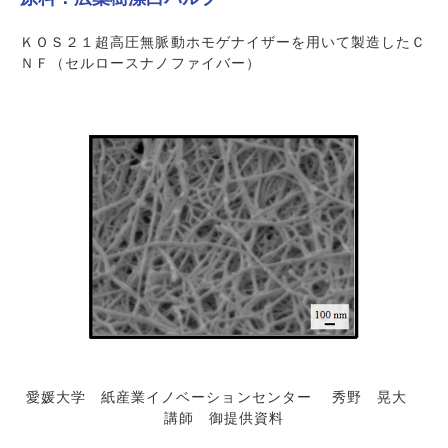
各種お問い合わせ
導入に関するご相談
ＫＯＳ２１超高圧無脈動ホモゲナイザーを用いて製造したＣ
新着情報
ＮＦ（セルロースナノファイバー）
サンプルテストのお申込み
KOS21ジャーナル
愛媛大学 紙産業イノベーションセンター 秀野 晃大
講師 御提供資料