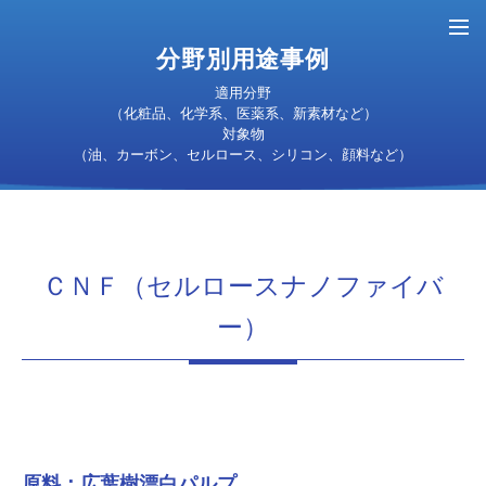
分野別用途事例
適用分野
サンプルテスト
お問い合わせ
お申込み
（化粧品、化学系、医薬系、新素材など）
対象物
（油、カーボン、セルロース、シリコン、顔料など）
TOP
ＣＮＦ（セルロースナノファイバ
ー）
製品情報
製品情報TOP
分野別用途事例
特徴
分野別用途事例
スペック
サンプルテストについて
用途事例一覧
ラインナップ情報
原料：広葉樹漂白パルプ