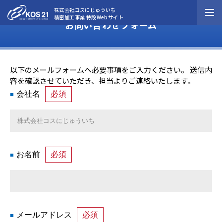
株式会社コスにじゅういち
精密加工事業 特設Webサイト
お問い合わせフォーム
公式Webサイト
事業概要
ニュースリリース
業務内容・工程
業務内容・工程
以下のメールフォームへ必要事項をご入力ください。 送信内
個人情報保護方針
容を確認させていただき、担当よりご連絡いたします。
設備紹介
サイトマップ
会社名
必須
実績紹介
KOS21ジャーナル
・事業紹介
・当社の強み
お名前
必須
閉じる
資料請求
お問い合わせ
メールアドレス
必須