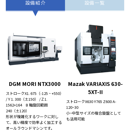
設備紹介
設備一覧
DGM MORI NTX3000
Mazak VARIAXIS 630-
5XT-II
ストロークX1. 675（-125 ~ +550）
/Ｙ1. 300（±150） /Ｚ1.
ストロークX630 Y765 Z600 A-
1562+164 B 軸旋回範囲
120~30
240（±120）
小~中型サイズの複合旋盤として
形状が複雑化するワークに対し
も活用可能
て、高い精度で効率よく加工する
オールラウンドマシンです。