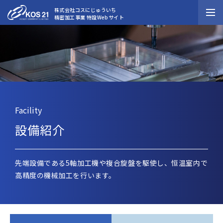
株式会社コスにじゅういち
精密加工事業 特設Webサイト
公式Webサイト
事業概要
ニュースリリース
業務内容・工程
業務内容・工程
個人情報保護方針
設備紹介
サイトマップ
実績紹介
Facility
KOS21ジャーナル
・事業紹介
・当社の強み
設備紹介
先端設備である5軸加工機や複合旋盤を駆使し、恒温室内で
閉じる
高精度の機械加工を行います。
資料請求
お問い合わせ