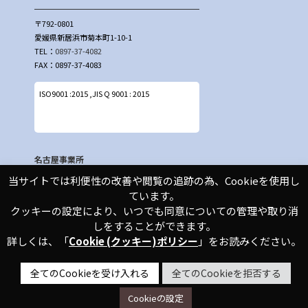
〒792-0801
愛媛県新居浜市菊本町1-10-1
TEL：
0897-37-4082
FAX：0897-37-4083
ISO9001 :2015 ,JIS Q 9001 : 2015
名古屋事業所
当サイトでは利便性の改善や閲覧の追跡の為、Cookieを使用し
〒474-0011
ています。
愛知県大府市横根惣作
クッキーの設定により、いつでも同意についての管理や取り消
213
しをすることができます。
TEL:
0562-48-0761
詳しくは、「
Cookie (クッキー)ポリシー
」をお読みください。
FAX:0562-48-3581
全てのCookieを受け入れる
全てのCookieを拒否する
個人情報保護方針
Cookieポリシー
サイトマップ
Cookieの設定